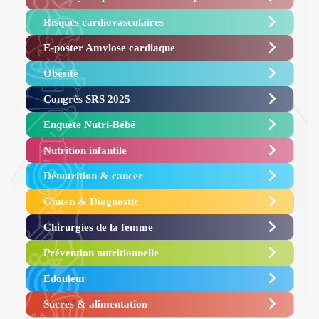
Risques cardiovasculaires
E-poster Amylose cardiaque ​
Obésité ​
Congrès SRS 2025 ​
Enquête Nutri-Bébé ​
Nutrition infantile
Dénutrition & cancer
Gluten & Diagnostic
Chirurgies de la femme
Prévention nutritionnelle
Edouleur​
Sucres & alimentation​