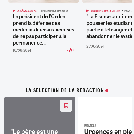
ACCÈS AUX SOINS
PERMANENCE DES SOINS
COURRIERS DES LECTEURS
PASS/LA
Le président de l'Ordre
"La France continue 
prend la défense des
pousser les étudiants
médecins libéraux accusés
partir à l’étranger et 
de ne pas participer à la
abandonner le systè
permanence...
21/06/2024
10/09/2024
9
LA SÉLECTION DE LA RÉDACTION
URGENCES
"Le père est une
Urgences en ple