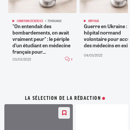
CONDITIONS D'EXERCICE
TÉMOIGNAGE
HÔPITAUX
"On entendait des
Guerre en Ukraine : 
bombardements, on avait
hôpital normand
vraiment peur" : le périple
volontaire pour accue
d’un étudiant en médecine
des médecins en exil
français pour...
04/03/2022
03/03/2022
0
LA SÉLECTION DE LA RÉDACTION