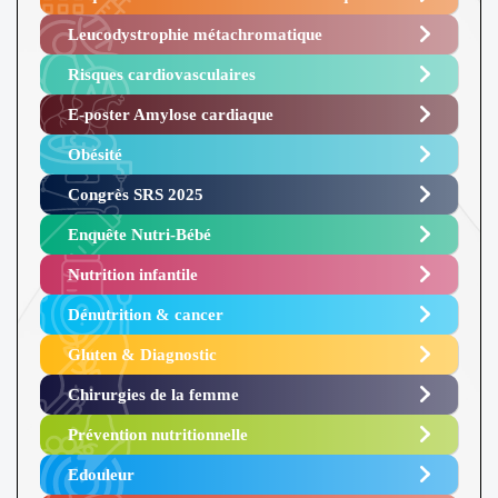
Leucodystrophie métachromatique
Risques cardiovasculaires
E-poster Amylose cardiaque ​
Obésité ​
Congrès SRS 2025 ​
Enquête Nutri-Bébé ​
Nutrition infantile
Dénutrition & cancer
Gluten & Diagnostic
Chirurgies de la femme
Prévention nutritionnelle
Edouleur​