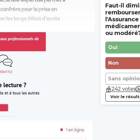
Faut-il dimi
confrère pour la prise en
rembourse
er les longs délais d'accès
l'Assurance
médicament
ou modéré
Oui
Non
Sans opinio
242 votes
Voir le résul
1 en ligne