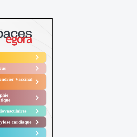
Vous
endrier Vaccinal
phie
tique
iovasculaires
lose cardiaque ​