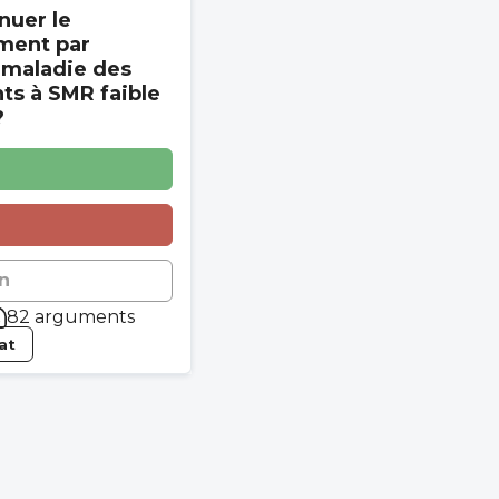
nuer le
ment par
 maladie des
s à SMR faible
?
n
82 arguments
tat