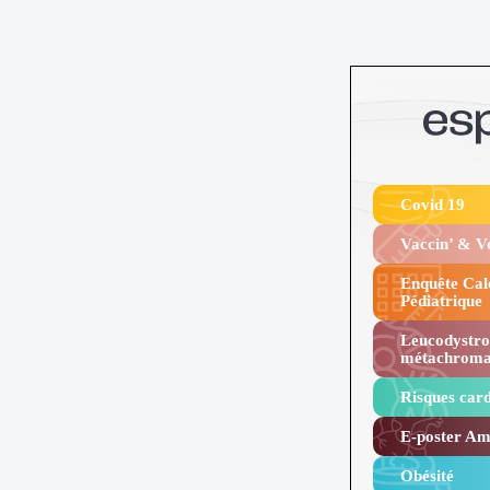
Covid 19
Vaccin’ & 
Enquête Cal
Pédiatrique
Leucodystro
métachroma
Risques card
E-poster Amy
Obésité ​