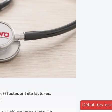
, 771 actes ont été facturés,
.
Débat des lect
e, la télé-expertise permet à