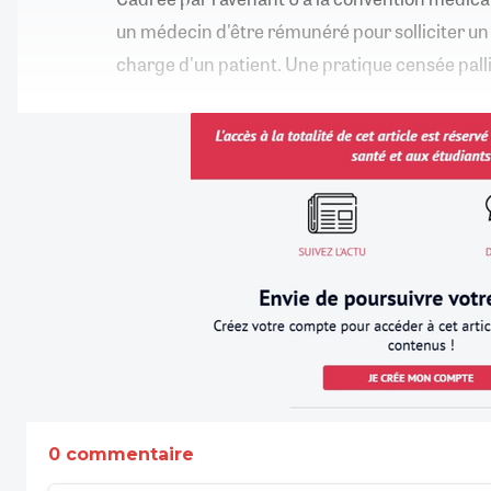
un médecin d'être rémunéré pour solliciter un 
charge d'un patient. Une pratique censée palli
0 commentaire