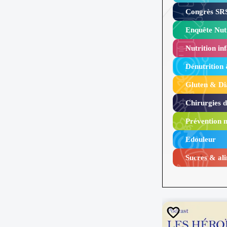
Congrès SRS
Enquête Nutr
Nutrition inf
Dénutrition
Gluten & Di
Chirurgies 
Prévention n
Edouleur​
Sucres & ali