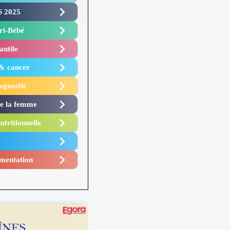
 2025 ​
i-Bébé ​
antile
 & cancer
agnostic
de la femme
utritionnelle
mentation​