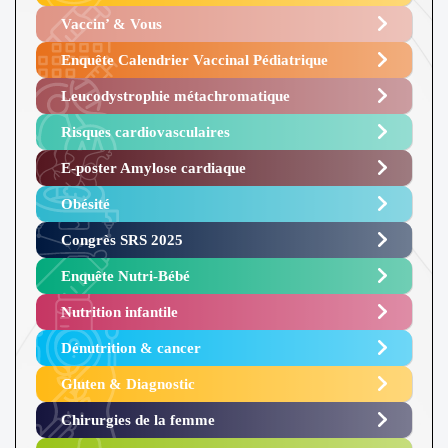
Vaccin’ & Vous
Enquête Calendrier Vaccinal Pédiatrique
Leucodystrophie métachromatique
Risques cardiovasculaires
E-poster Amylose cardiaque ​
Obésité ​
Congrès SRS 2025 ​
Enquête Nutri-Bébé ​
Nutrition infantile
Dénutrition & cancer
Gluten & Diagnostic
Chirurgies de la femme