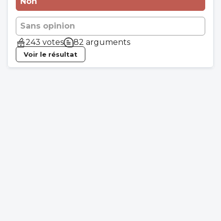
Non
Sans opinion
243 votes
82 arguments
Voir le résultat