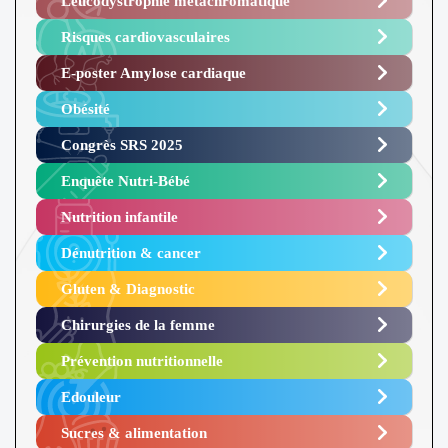
Leucodystrophie métachromatique
Risques cardiovasculaires
E-poster Amylose cardiaque ​
Obésité ​
Congrès SRS 2025 ​
Enquête Nutri-Bébé ​
Nutrition infantile
Dénutrition & cancer
Gluten & Diagnostic
Chirurgies de la femme
Prévention nutritionnelle
Edouleur​
Sucres & alimentation​