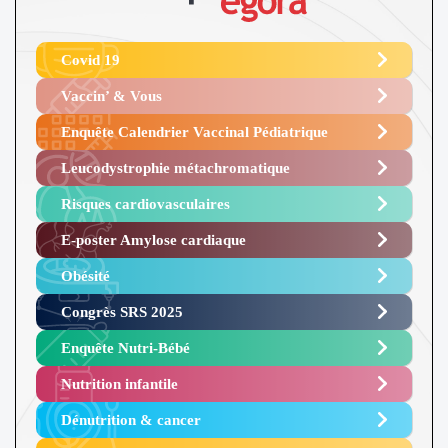
Covid 19
Vaccin’ & Vous
Enquête Calendrier Vaccinal Pédiatrique
Leucodystrophie métachromatique
Risques cardiovasculaires
E-poster Amylose cardiaque ​
Obésité ​
Congrès SRS 2025 ​
Enquête Nutri-Bébé ​
Nutrition infantile
Dénutrition & cancer