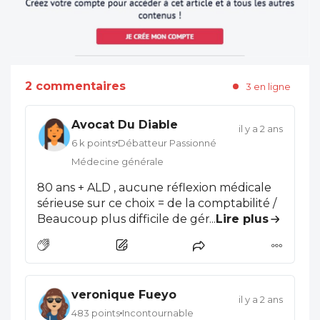
2 commentaires
3 en ligne
Avocat Du Diable
il y a 2 ans
6 k points
Débatteur Passionné
Médecine générale
80 ans + ALD , aucune réflexion médicale
sérieuse sur ce choix = de la comptabilité /
Beaucoup plus difficile de gérer un
...
Lire plus
patient de 60 ans avec 3 voire 4 ALD qu'un
de 80 ans avec une ALD , pour ne citer
que cela , Bref , une convention ici
applicable dans 2 ans et sans aucune
veronique Fueyo
réflexion sur la problématique réelle du
il y a 2 ans
terrain . Beaucoup d'entre nous doivent
483 points
Incontournable