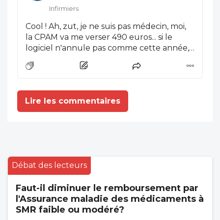
partir maintenant ou bientôt , PAS DANS
Infirmiers
DEUX ANS , rien de bien concret pour les
Cool ! Ah, zut, je ne suis pas médecin, moi,
retenir un peu à leur poste ni "en même
la CPAM va me verser 490 euros... si le
temps "un véritable encouragement à
logiciel n'annule pas comme cette année,
l'installation des jeunes médecins . Je crains
par erreur de leur part... ET 21 500 euros?
que nous soyons mal et j'espère en
Ah mais je n'ai même pas ça en bénéfice en
trouver ici qui seront plus optimistes que
2023, pourtant j'ai travaillé 15 jours à 21
moi .
jours (dont 2 week-ends) par mois...
Lire les commentaires
Infirmière libérale, "ça a eu payé, mais ça
ne paie plus!"
Débat des lecteurs
Faut-il diminuer le remboursement par
l'Assurance maladie des médicaments à
SMR faible ou modéré?