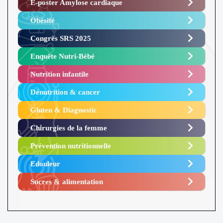
E-poster Amylose cardiaque ​
Obésité ​
Congrès SRS 2025 ​
Enquête Nutri-Bébé ​
Nutrition infantile
Dénutrition & cancer
Gluten & Diagnostic
Chirurgies de la femme
Prévention nutritionnelle
Edouleur​
Sucres & alimentation​