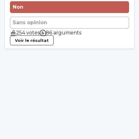
Non
Sans opinion
254 votes
86 arguments
Voir le résultat