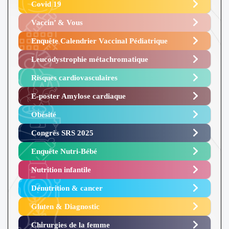
Covid 19
Vaccin’ & Vous
Enquête Calendrier Vaccinal Pédiatrique
Leucodystrophie métachromatique
Risques cardiovasculaires
E-poster Amylose cardiaque ​
Obésité ​
Congrès SRS 2025 ​
Enquête Nutri-Bébé ​
Nutrition infantile
Dénutrition & cancer
Gluten & Diagnostic
Chirurgies de la femme