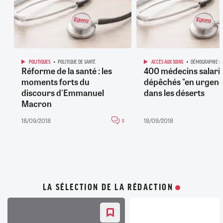
POLITIQUES
POLITIQUE DE SANTÉ
ACCÈS AUX SOINS
DÉMOGRAPHIE M
Réforme de la santé : les
400 médecins salari
moments forts du
dépêchés "en urgenc
discours d'Emmanuel
dans les déserts
Macron
18/09/2018
18/09/2018
0
LA SÉLECTION DE LA RÉDACTION