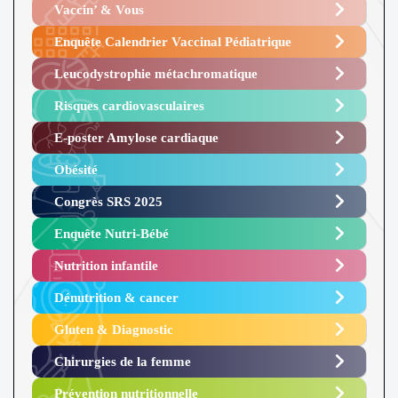
Vaccin’ & Vous
Enquête Calendrier Vaccinal Pédiatrique
Leucodystrophie métachromatique
Risques cardiovasculaires
E-poster Amylose cardiaque ​
Obésité ​
Congrès SRS 2025 ​
Enquête Nutri-Bébé ​
Nutrition infantile
Dénutrition & cancer
Gluten & Diagnostic
Chirurgies de la femme
Prévention nutritionnelle