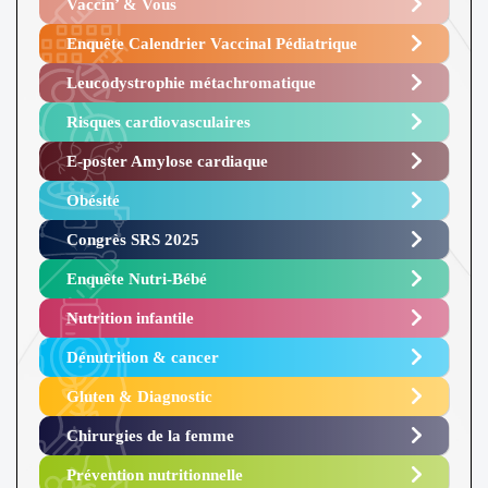
Vaccin’ & Vous
Enquête Calendrier Vaccinal Pédiatrique
Leucodystrophie métachromatique
Risques cardiovasculaires
E-poster Amylose cardiaque ​
Obésité ​
Congrès SRS 2025 ​
Enquête Nutri-Bébé ​
Nutrition infantile
Dénutrition & cancer
Gluten & Diagnostic
Chirurgies de la femme
Prévention nutritionnelle