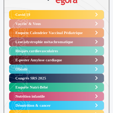
Covid 19
Vaccin’ & Vous
Enquête Calendrier Vaccinal Pédiatrique
Leucodystrophie métachromatique
Risques cardiovasculaires
E-poster Amylose cardiaque ​
Obésité ​
Congrès SRS 2025 ​
Enquête Nutri-Bébé ​
Nutrition infantile
Dénutrition & cancer