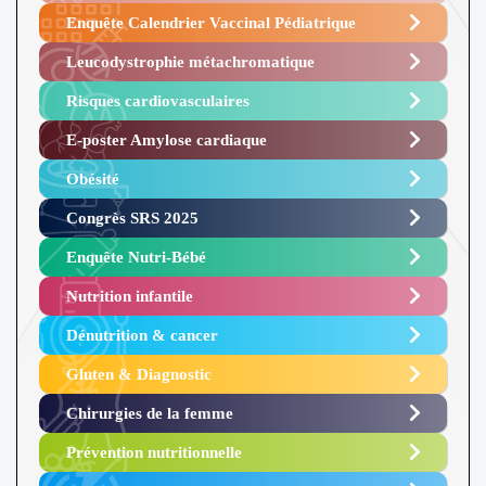
Enquête Calendrier Vaccinal Pédiatrique
Leucodystrophie métachromatique
Risques cardiovasculaires
E-poster Amylose cardiaque ​
Obésité ​
Congrès SRS 2025 ​
Enquête Nutri-Bébé ​
Nutrition infantile
Dénutrition & cancer
Gluten & Diagnostic
Chirurgies de la femme
Prévention nutritionnelle