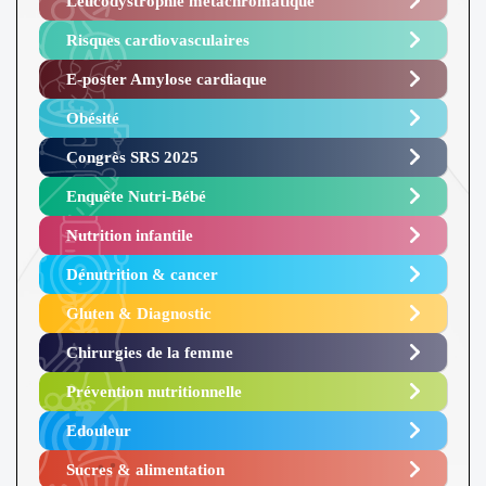
Leucodystrophie métachromatique
Risques cardiovasculaires
E-poster Amylose cardiaque ​
Obésité ​
Congrès SRS 2025 ​
Enquête Nutri-Bébé ​
Nutrition infantile
Dénutrition & cancer
Gluten & Diagnostic
Chirurgies de la femme
Prévention nutritionnelle
Edouleur​
Sucres & alimentation​