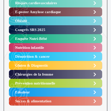
Risques cardiovasculaires
E-poster Amylose cardiaque ​
Obésité ​
Congrès SRS 2025 ​
Enquête Nutri-Bébé ​
Nutrition infantile
Dénutrition & cancer
Gluten & Diagnostic
Chirurgies de la femme
Prévention nutritionnelle
Edouleur​
Sucres & alimentation​