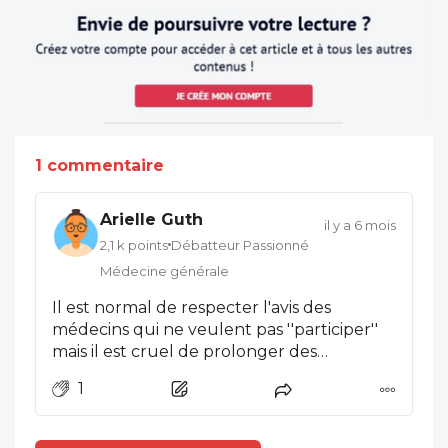
1 commentaire
Arielle Guth
il y a 6 mois
2,1 k points
Débatteur Passionné
Médecine générale
Il est normal de respecter l'avis des
médecins qui ne veulent pas ''participer''
mais il est cruel de prolonger des
personnes condamnées qui veulent en
1
finir, soins palliatifs ou pas . Prolonger avec
des calmants qui assomment pour
rajouter qq mois ? Ce n'est pas de la ''vie''.