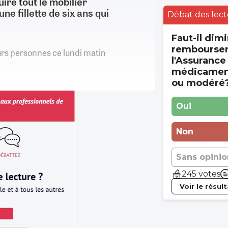
uire tout le mobilier
e fillette de six ans qui
Débat des lect
Faut-il dimi
rembourse
urs personnes ce lundi matin
l'Assurance
médicament
ou modéré
Oui
Non
Sans opinio
245 votes
Voir le résul