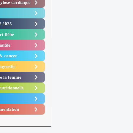
lose cardiaque ​
 2025 ​
i-Bébé ​
antile
 & cancer
agnostic
de la femme
utritionnelle
mentation​