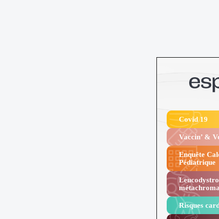
Covid 19
Vaccin’ & 
Enquête Cal
Pédiatrique
Leucodystro
métachroma
Risques card