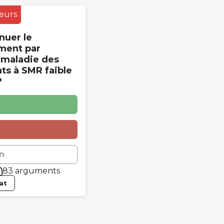
eurs
nuer le
ment par
 maladie des
s à SMR faible
?
n
83 arguments
tat