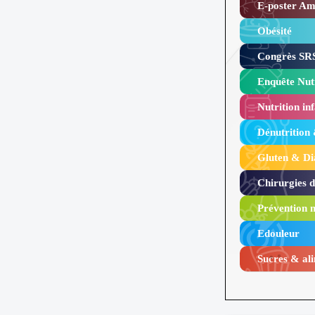
E-poster Amy
Obésité ​
Congrès SRS
Enquête Nutr
Nutrition inf
Dénutrition
Gluten & Di
Chirurgies 
Prévention n
Edouleur​
Sucres & ali