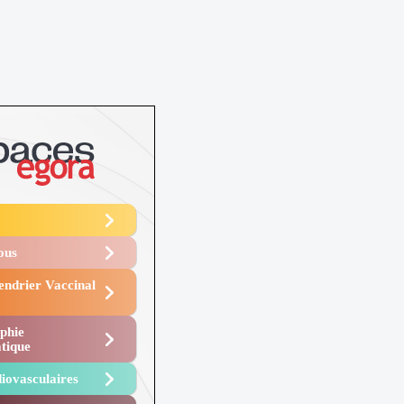
Vous
endrier Vaccinal
phie
tique
iovasculaires