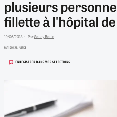
plusieurs personne
RETRAITE
RÉMUNÉRATION
04/08/2026
0
fillette à l'hôpital d
SANTÉ NUMÉRIQUE
SOCIÉTÉ
VIE CONVENTIONNELLE
19/06/2018
Par
Sandy Bonin
TOUT VOIR
FAITS DIVERS / JUSTICE
ENREGISTRER DANS VOS SELECTIONS