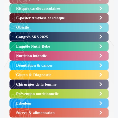
Risques cardiovasculaires
E-poster Amylose cardiaque ​
Obésité ​
Congrès SRS 2025 ​
Enquête Nutri-Bébé ​
Nutrition infantile
Dénutrition & cancer
Gluten & Diagnostic
Chirurgies de la femme
Prévention nutritionnelle
Edouleur​
Sucres & alimentation​