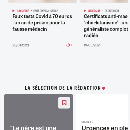
JUDICIAIRE
FAITS DIVERS / JUSTICE
JUDICIAIRE
DÉONTOLOGIE
Faux tests Covid à 70 euros
Certificats anti-masq
: un an de prison pour la
"charlatanisme" : une
fausse médecin
généraliste comploti
radiée
25/01/2021
19/03/2021
0
LA SÉLECTION DE LA RÉDACTION
URGENCES
"Le père est une
Urgences en ple