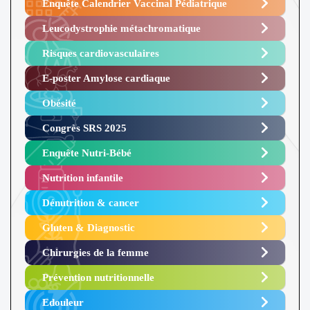
Enquête Calendrier Vaccinal Pédiatrique
Leucodystrophie métachromatique
Risques cardiovasculaires
E-poster Amylose cardiaque ​
Obésité ​
Congrès SRS 2025 ​
Enquête Nutri-Bébé ​
Nutrition infantile
Dénutrition & cancer
Gluten & Diagnostic
Chirurgies de la femme
Prévention nutritionnelle
Edouleur​