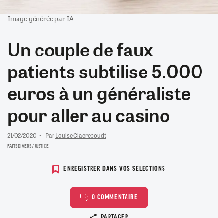
Image générée par IA
Un couple de faux
patients subtilise 5.000
euros à un généraliste
pour aller au casino
21/02/2020
Par
Louise Claereboudt
FAITS DIVERS / JUSTICE
ENREGISTRER DANS VOS SELECTIONS
0 COMMENTAIRE
Copier le lien
PARTAGER