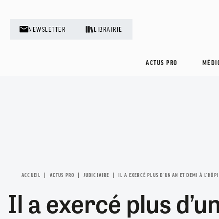
Aller
au
contenu
NEWSLETTER
LIBRAIRIE
principal
ACTUS PRO
MÉDI
ACCÈS AUX SOINS
ACTUS
ACTUS
COMPTABILITÉ
BLOGS
ANNONCES
CONDITIONS D'EXERCICE
CONGRÈS
ETUDES DE MÉDECINE
FISCALITÉ
CONTROVERSES
EMPLOI
EXERCICE COORDONNÉ
DOSSIERS THÉMATIQUES
JEUNES MÉDECINS
INSTALLATION/REMPLACEMENT
COURRIERS DES LECTEURS
MA REVUE
PODCAST
VIE ÉTUDIANTE
Argent, épargne,
FORMATION PRO
FMC
TOUT VOIR
JURIDIQUE
ESPACE DÉBATS
EGORAVOX
investissement : les
HÔPITAUX
TOUT VOIR
TOUT VOIR
L'AVIS DES LECTEURS
BOITES À OUTILS
bons réflexes à
ACCUEIL
ACTUS PRO
JUDICIAIRE
JUDICIAIRE
L'ÉDITO
IL A EXERCÉ PLUS D’UN AN ET DEMI À L’HÔ
adopter pendant
Il a exercé plus d’u
POLITIQUES
TRIBUNES
les études de
médecine
RENCONTRES
TOUT VOIR