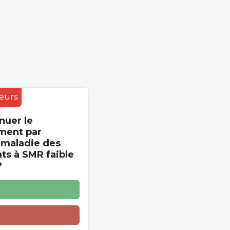
eurs
nuer le
ment par
 maladie des
s à SMR faible
?