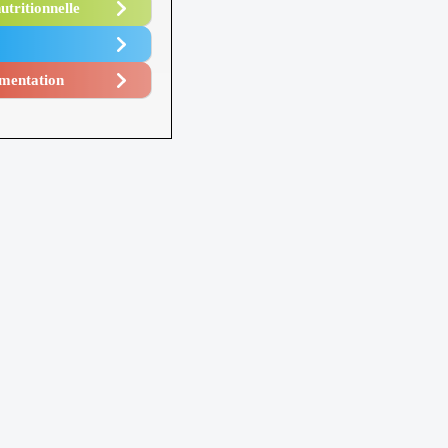
utritionnelle
mentation​