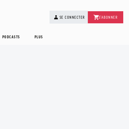
SE CONNECTER
S'ABONNER
PODCASTS
PLUS
VACCINATION
Infections à
"La montagne est
DÉONTOLOGIE
Que peut
pneumocoques : les
SYNDICALISME
aussi dangereuse
Caroline Barichon,
mentionner un
nouvelles
l’été que l’hiver" : le
nouvelle présidente
médecin sur ses
recommandations
cri d’alerte d’un
de l'Isnar-IMG
ordonnances ?
vaccinales de la
médecin secouriste
HAS