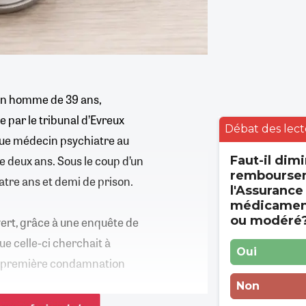
 Un homme de 39 ans,
e par le tribunal d’Evreux
Débat des lect
 que médecin psychiatre au
e deux ans. Sous le coup d’un
Faut-il dimi
rembourse
tre ans et demi de prison.
l'Assurance
médicament
ou modéré
vert, grâce à une enquête de
que celle-ci cherchait à
Oui
ne première condamnation
Non