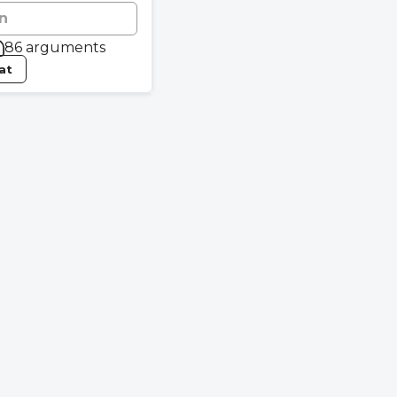
n
86 arguments
tat