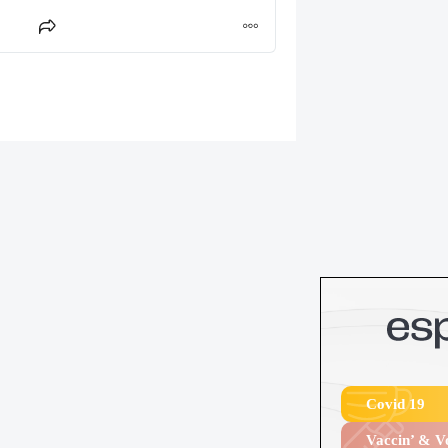
Covid 19
Vaccin’ & 