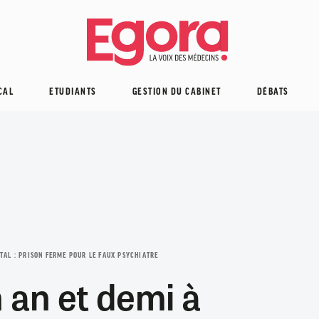
CAL
ETUDIANTS
GESTION DU CABINET
DÉBATS
MIRAMAS
13 BOUCHES-DU-RHÔNE
PARIS
75 PARIS
HÔPITAL
INFECTIOLOGIE
PODCAST
Acropole de
HISTOIRE
Urgent :
Elle voulait être
Après une
Hantavirus : un
Rugby : la capitaine
PERMANENCE DES SOINS
INFECTIOLOGIE
Point fixe ou visites
Chikungunya,
Santé à
PODCAST
remplacement
INTERNAT
Céder une
médecin : comment
hémorragie, une
patient, ayant
Internes en
des Bleues absente
INTERNAT
15% de postes
à domicile : les
dengue… de
Miramas
en pneumo
structure de santé :
Médecins : faut-il
une Américaine est
femme de 85 ans
séjourné en
médecine :
des matchs
d'internat en plus
règles de
nouveaux cas de
pédiatrie
ce qu'il faut
passer à l'impôt sur
devenue la
passe 6 jours sur
France, placé à
comment optimiser
d'automne "en
PITAL : PRISON FERME POUR LE FAUX PSYCHIATRE
en un an : un "effort
rémunération de la
contamination
anticiper bien
les sociétés ?
Cabinet dans le 7e à
première femme
un brancard aux
l'isolement après
la rédaction de
raison de ses
n an et demi à
inédit" salue Rist
PDSA différentes
locale dans le sud
avant le jour J
interne des
urgences du CHU
avoir été contrôlé
votre thèse ?
études" de
PARIS
selon le lieu de...
de la France
hôpitaux de Paris...
d'Orléans
positif
médecine