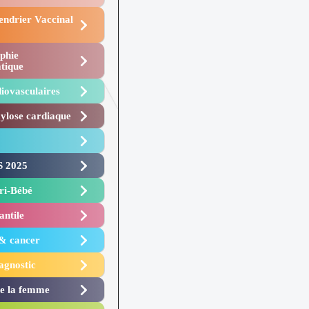
endrier Vaccinal
phie
tique
iovasculaires
lose cardiaque ​
 2025 ​
i-Bébé ​
antile
 & cancer
agnostic
de la femme