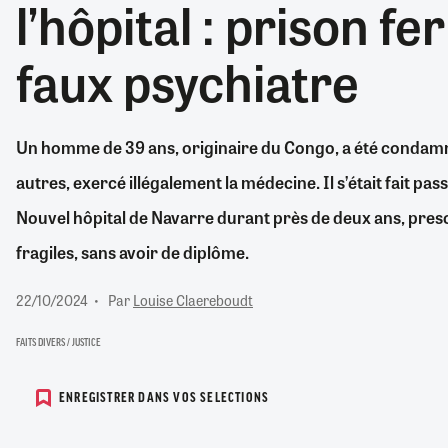
l’hôpital : prison f
RETRAITE
RÉMUNÉRATION
04/08/2026
0
faux psychiatre
SANTÉ NUMÉRIQUE
SOCIÉTÉ
VIE CONVENTIONNELLE
Un homme de 39 ans, originaire du Congo, a été condamné
TOUT VOIR
autres, exercé illégalement la médecine. Il s’était fait p
Nouvel hôpital de Navarre durant près de deux ans, presc
fragiles, sans avoir de diplôme.
22/10/2024
Par
Louise Claereboudt
FAITS DIVERS / JUSTICE
ENREGISTRER DANS VOS SELECTIONS