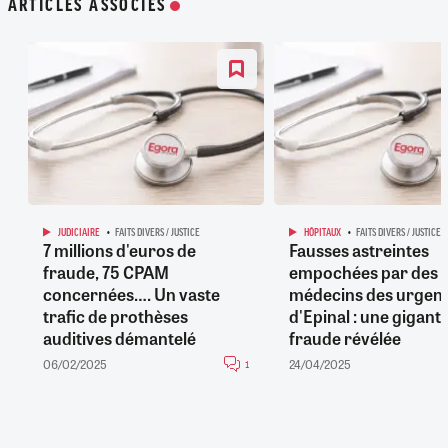
ARTICLES ASSOCIÉS
JUDICIAIRE
FAITS DIVERS / JUSTICE
HÔPITAUX
FAITS DIVERS / JUSTICE
7 millions d'euros de
Fausses astreintes
fraude, 75 CPAM
empochées par des
concernées…. Un vaste
médecins des urgen
trafic de prothèses
d'Epinal : une gigan
auditives démantelé
fraude révélée
06/02/2025
24/04/2025
1