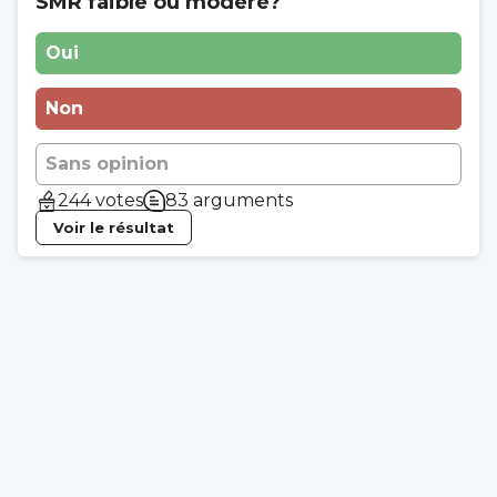
SMR faible ou modéré?
Oui
Non
Sans opinion
244 votes
83 arguments
Voir le résultat