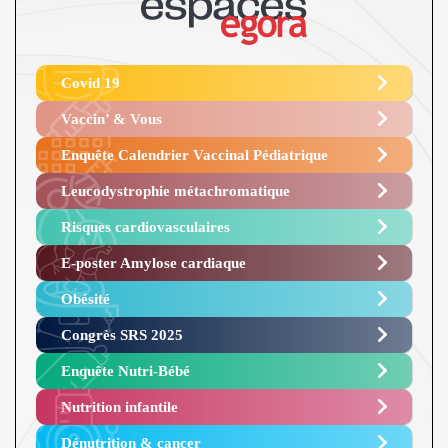
Covid 19
Vaccin’ & Vous
Enquête Calendrier Vaccinal Pédiatrique
Leucodystrophie métachromatique
Risques cardiovasculaires
E-poster Amylose cardiaque ​
Obésité ​
Congrès SRS 2025 ​
Enquête Nutri-Bébé ​
Nutrition infantile
Dénutrition & cancer