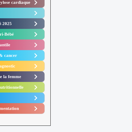
lose cardiaque ​
 2025 ​
i-Bébé ​
antile
 & cancer
agnostic
de la femme
utritionnelle
mentation​