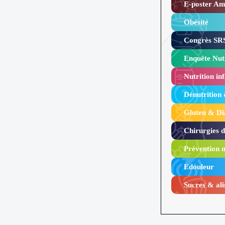
E-poster Amy
Obésité ​
Congrès SRS
Enquête Nutr
Nutrition inf
Dénutrition
Gluten & Di
Chirurgies 
Prévention n
Edouleur​
Sucres & ali