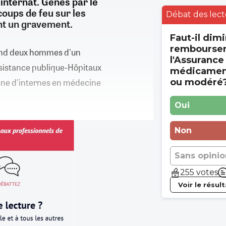
'internat. Gênés par le
coups de feu sur les
Débat des lect
nt un gravement.
Faut-il dimi
rembourse
quand deux hommes d'un
l'Assurance
ssistance publique-Hôpitaux
médicament
taine d'internes en médecine
ou modéré
Oui
Non
Sans opinio
255 votes
Voir le résul