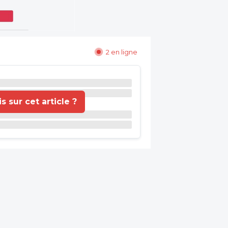
2 en ligne
 sur cet article ?