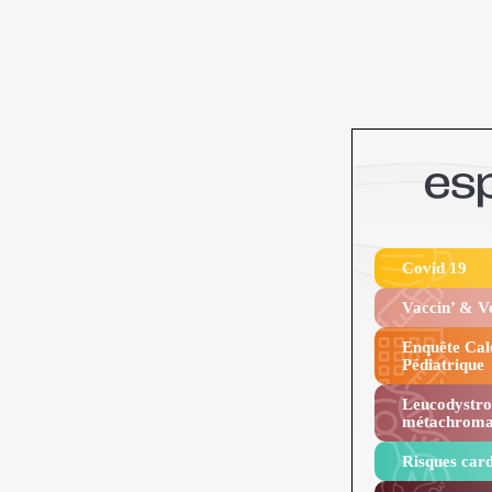
Covid 19
Vaccin’ & 
Enquête Cal
Pédiatrique
Leucodystro
métachroma
Risques card