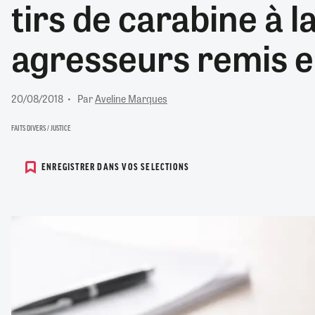
tirs de carabine à l
RETRAITE
RÉMUNÉRATION
04/08/2026
0
agresseurs remis e
SANTÉ NUMÉRIQUE
SOCIÉTÉ
VIE CONVENTIONNELLE
20/08/2018
Par
Aveline Marques
TOUT VOIR
FAITS DIVERS / JUSTICE
ENREGISTRER DANS VOS SELECTIONS