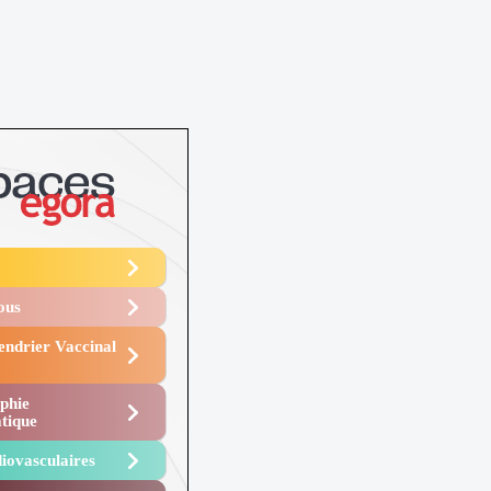
Vous
endrier Vaccinal
phie
tique
iovasculaires