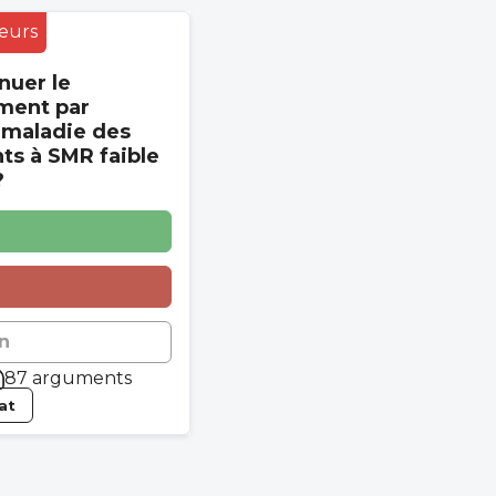
eurs
nuer le
ment par
 maladie des
s à SMR faible
?
n
87 arguments
tat