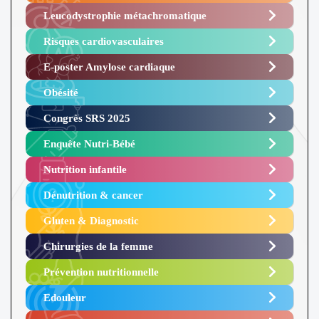
Leucodystrophie métachromatique
Risques cardiovasculaires
E-poster Amylose cardiaque ​
Obésité ​
Congrès SRS 2025 ​
Enquête Nutri-Bébé ​
Nutrition infantile
Dénutrition & cancer
Gluten & Diagnostic
Chirurgies de la femme
Prévention nutritionnelle
Edouleur​