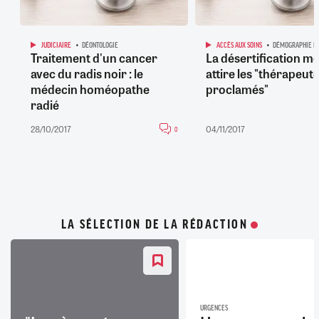
JUDICIAIRE
DÉONTOLOGIE
ACCÈS AUX SOINS
DÉMOGRAPHIE M
Traitement d'un cancer
La désertification mé
avec du radis noir : le
attire les "thérapeut
médecin homéopathe
proclamés"
radié
28/10/2017
04/11/2017
0
LA SÉLECTION DE LA RÉDACTION
URGENCES