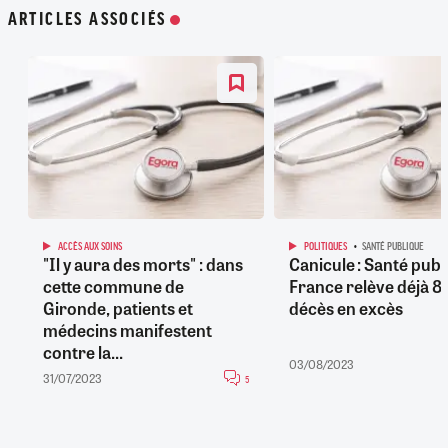
ARTICLES ASSOCIÉS
ACCÈS AUX SOINS
POLITIQUES
SANTÉ PUBLIQUE
"Il y aura des morts" : dans
Canicule : Santé publ
cette commune de
France relève déjà 8
Gironde, patients et
décès en excès
médecins manifestent
contre la...
03/08/2023
31/07/2023
5