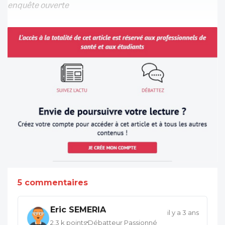
enquête ouverte
5 commentaires
Eric SEMERIA
il y a 3 ans
2,3 k points
Débatteur Passionné