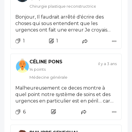
Chirurgie plastique reconstructrice et esthétique
Bonjour, Il faudrait arrêté d'écrire des
choses qui sous entendent que les
urgences ont fait une erreur Je croyais
qu'Egora était un site médical pas de
1
1
people Oui tu vas aux urgences et peut
être 1 H après tu meurs !!!!! Y as que ceux
qui ne sont pas des soignants qui ne
CÉLINE PONS
comprennent pas!!!!!
il y a 3 ans
14 points
Médecine générale
Malheureusement ce deces montre à
quel point notre système de soins et des
urgences en particulier est en péril… car
non ce n’est pas normal de mourir qq
6
heures après être passé aux urgences - ce
n’est pas la faute du médecin mais nos
politiques devraient comprendre qu’il y a