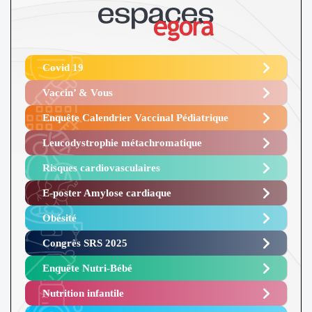
Covid 19
Vaccin’ & Vous
Enquête Calendrier Vaccinal Pédiatrique
Leucodystrophie métachromatique
Risques cardiovasculaires
E-poster Amylose cardiaque ​
Obésité ​
Congrès SRS 2025 ​
Enquête Nutri-Bébé ​
Nutrition infantile