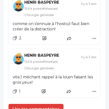
HENRI BASPEYRE
il y a 3 ans
15,9 k points
Résistant
Chirurgie générale
comme on s'ennuie à l'hosto,il faut bien
créer de la distraction!
2
HENRI BASPEYRE
il y a 3 ans
15,9 k points
Résistant
Chirurgie générale
vite,1 méchant rappel à la loi,en faisant les
gros yeux!
1