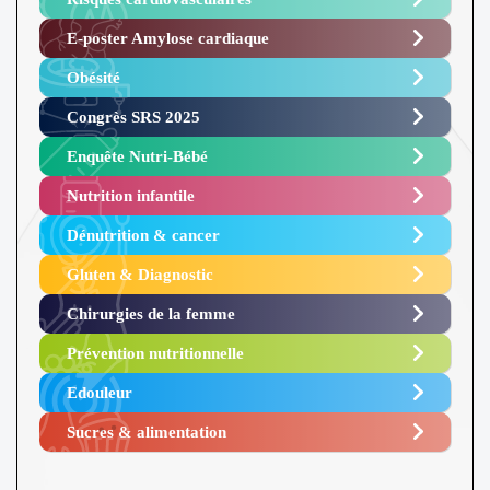
E-poster Amylose cardiaque ​
Obésité ​
Congrès SRS 2025 ​
Enquête Nutri-Bébé ​
Nutrition infantile
Dénutrition & cancer
Gluten & Diagnostic
Chirurgies de la femme
Prévention nutritionnelle
Edouleur​
Sucres & alimentation​