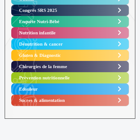
Congrès SRS 2025 ​
Enquête Nutri-Bébé ​
Nutrition infantile
Dénutrition & cancer
Gluten & Diagnostic
Chirurgies de la femme
Prévention nutritionnelle
Edouleur​
Sucres & alimentation​