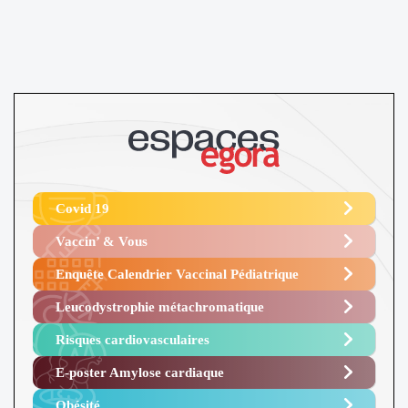
Covid 19
Vaccin’ & Vous
Enquête Calendrier Vaccinal Pédiatrique
Leucodystrophie métachromatique
Risques cardiovasculaires
E-poster Amylose cardiaque ​
Obésité ​