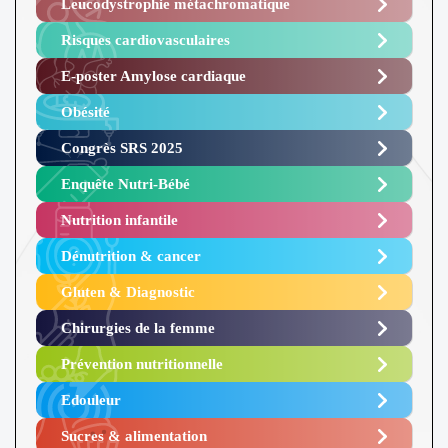
Leucodystrophie métachromatique
Risques cardiovasculaires
E-poster Amylose cardiaque ​
Obésité ​
Congrès SRS 2025 ​
Enquête Nutri-Bébé ​
Nutrition infantile
Dénutrition & cancer
Gluten & Diagnostic
Chirurgies de la femme
Prévention nutritionnelle
Edouleur​
Sucres & alimentation​