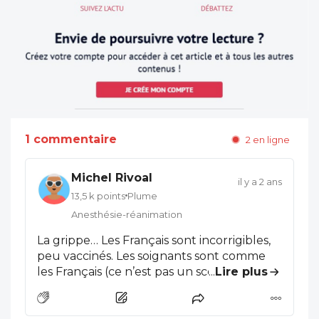
1 commentaire
2 en ligne
Michel Rivoal
il y a 2 ans
13,5 k points
Plume
Anesthésie-réanimation
La grippe… Les Français sont incorrigibles,
peu vaccinés. Les soignants sont comme
les Français (ce n’est pas un scoop). Les
...
Lire plus
directions ne sont pas plus prévoyantes
mais elles peuvent toujours se retrancher
derrière leur manque de moyens. Les