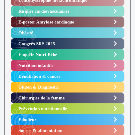
Leucodystrophie métachromatique
Risques cardiovasculaires
E-poster Amylose cardiaque ​
Obésité ​
Congrès SRS 2025 ​
Enquête Nutri-Bébé ​
Nutrition infantile
Dénutrition & cancer
Gluten & Diagnostic
Chirurgies de la femme
Prévention nutritionnelle
Edouleur​
Sucres & alimentation​