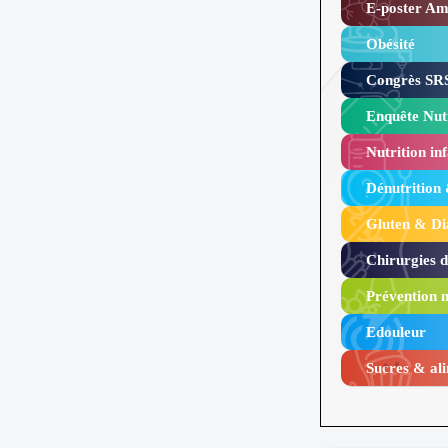
E-poster Amy
Obésité ​
Congrès SRS
Enquête Nutr
Nutrition inf
Dénutrition
Gluten & Di
Chirurgies 
Prévention n
Edouleur​
Sucres & ali