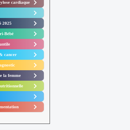
lose cardiaque ​
 2025 ​
i-Bébé ​
antile
 & cancer
agnostic
de la femme
utritionnelle
mentation​