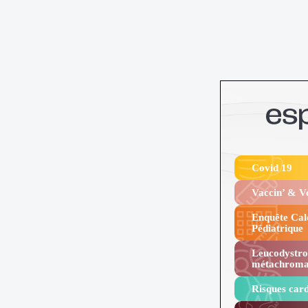
Covid 19
Vaccin’ & 
Enquête Cal
Pédiatrique
Leucodystro
métachroma
Risques card