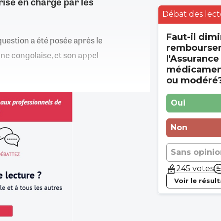
rise en charge par les
Débat des lect
Faut-il dimi
 question a été posée après le
rembourse
ne congolaise, et son appel
l'Assurance
médicament
ou modéré
Oui
Non
Sans opinio
245 votes
Voir le résul