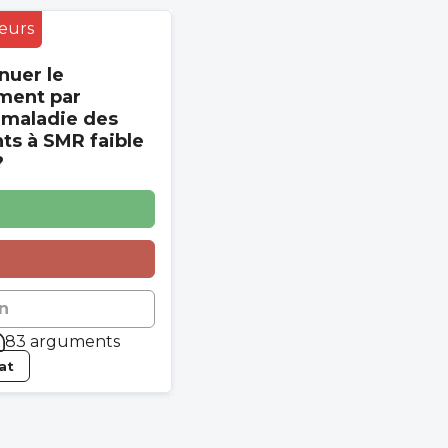
eurs
nuer le
ment par
 maladie des
s à SMR faible
?
n
83 arguments
tat