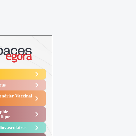
Vous
endrier Vaccinal
phie
tique
iovasculaires