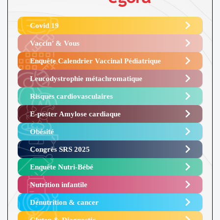
Covid 19
Vaccin’ & Vous
Enquête Calendrier Vaccinal Pédiatrique
Leucodystrophie métachromatique
Risques cardiovasculaires
E-poster Amylose cardiaque ​
Obésité ​
Congrès SRS 2025 ​
Enquête Nutri-Bébé ​
Nutrition infantile
Dénutrition & cancer
Gluten & Diagnostic