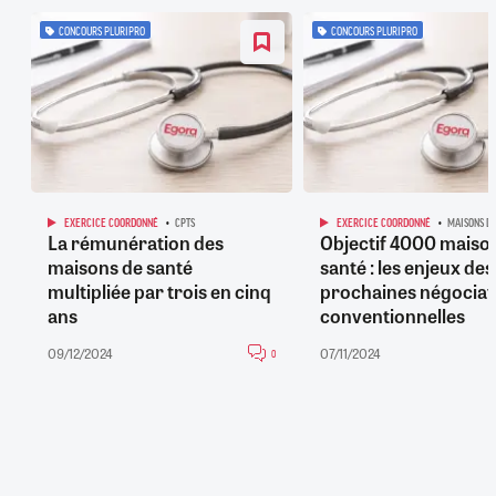
CONCOURS PLURIPRO
CONCOURS PLURIPRO
EXERCICE COORDONNÉ
CPTS
EXERCICE COORDONNÉ
MAISONS DE
La rémunération des
Objectif 4000 maiso
maisons de santé
santé : les enjeux des
multipliée par trois en cinq
prochaines négociat
ans
conventionnelles
09/12/2024
07/11/2024
0