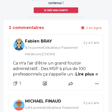
2 commentaires
2 en ligne
Fabien BRAY
il y a 2 ans
8,1 k points
Débatteur Passionné
Médecins (CNOM)
Ca m'a l'air d'être un grand foutoir
administratif... Des MSP à plus de 100
professionnels ça s'appelle une clinique ou
...
Lire plus
un hôpital, mais pas une "maison". Et
1
quand je lis plus loin que les plus grosses
MSP ont 15.000 patients je me pose des
questions ; 100 professionnels pour 15.000
MICHAEL FINAUD
patients suivis, on a vu plus efficace !
il y a 2 ans
Ensuite, si les patients sont communs, en
4,8 k points
Débatteur Passionné