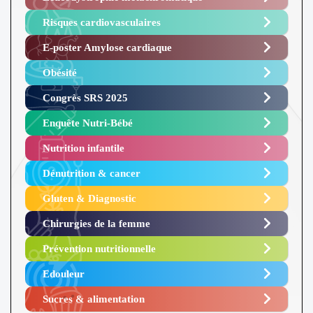
Risques cardiovasculaires
E-poster Amylose cardiaque ​
Obésité ​
Congrès SRS 2025 ​
Enquête Nutri-Bébé ​
Nutrition infantile
Dénutrition & cancer
Gluten & Diagnostic
Chirurgies de la femme
Prévention nutritionnelle
Edouleur​
Sucres & alimentation​