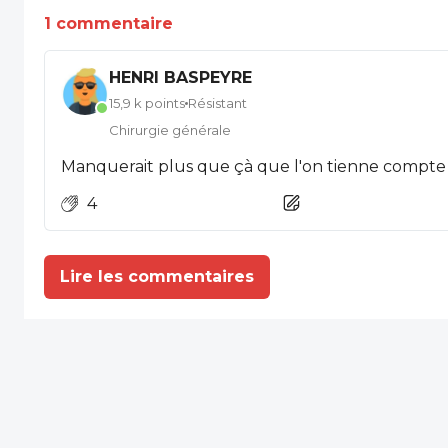
1 commentaire
HENRI BASPEYRE
15,9 k points
Résistant
Chirurgie générale
4
Lire les commentaires