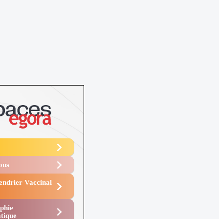
Vous
endrier Vaccinal
phie
tique