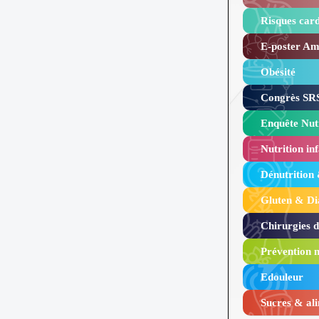
Risques card
E-poster Amy
Obésité ​
Congrès SRS
Enquête Nutr
Nutrition inf
Dénutrition
Gluten & Di
Chirurgies 
Prévention n
Edouleur​
Sucres & ali