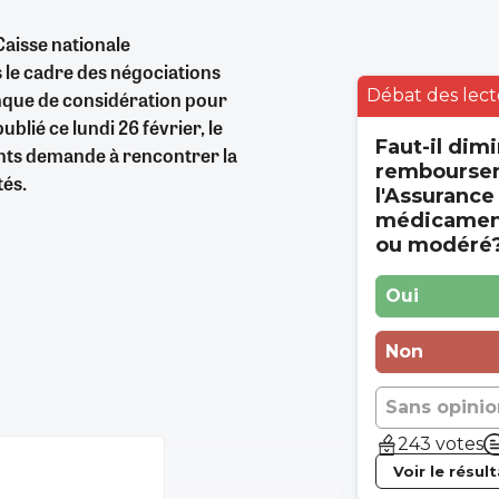
Caisse nationale
s le cadre des négociations
Débat des lect
nque de considération pour
lié ce lundi 26 février, le
Faut-il dimi
ants demande à rencontrer la
rembourse
ités.
l'Assurance
médicament
ou modéré
Oui
Non
Sans opinio
243 votes
Voir le résul