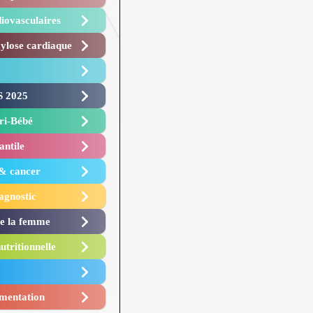
iovasculaires
lose cardiaque ​
 2025 ​
i-Bébé ​
antile
 & cancer
agnostic
de la femme
utritionnelle
mentation​