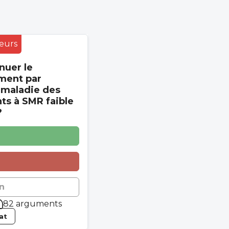
eurs
nuer le
ment par
 maladie des
s à SMR faible
?
n
82 arguments
tat