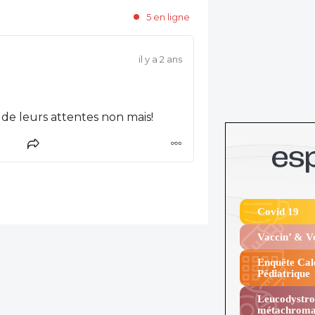
5 en ligne
il y a 2 ans
Manquerait plus que çà que l'on tienne compte de leurs attentes non mais!
Covid 19
Vaccin’ & 
Enquête Cal
Pédiatrique
Leucodystro
métachroma