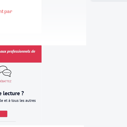
nt par