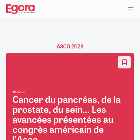
Aller
au
contenu
principal
ASCO 2026
ASCO 2026
Cancer du pancréas, de la
prostate, du sein… Les
avancées présentées au
congrès américain de
l'Asco