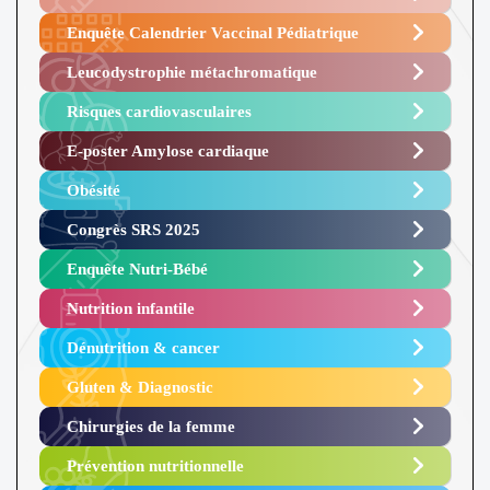
Enquête Calendrier Vaccinal Pédiatrique
Leucodystrophie métachromatique
Risques cardiovasculaires
E-poster Amylose cardiaque ​
Obésité ​
Congrès SRS 2025 ​
Enquête Nutri-Bébé ​
Nutrition infantile
Dénutrition & cancer
Gluten & Diagnostic
Chirurgies de la femme
Prévention nutritionnelle