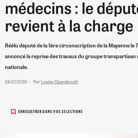
médecins : le dépu
RETRAITE
RÉMUNÉRATION
04/08/2026
0
revient à la charge
SANTÉ NUMÉRIQUE
SOCIÉTÉ
VIE CONVENTIONNELLE
Réélu député de la 1ère circonscription de la Mayenne le 7 
TOUT VOIR
annoncé la reprise des travaux du groupe transpartisan 
nationale.
24/07/2024
Par
Louise Claereboudt
ENREGISTRER DANS VOS SELECTIONS