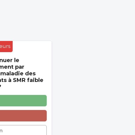
eurs
nuer le
ment par
 maladie des
s à SMR faible
?
n