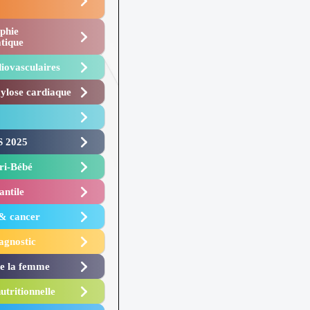
phie
tique
iovasculaires
lose cardiaque ​
 2025 ​
i-Bébé ​
antile
 & cancer
agnostic
de la femme
utritionnelle