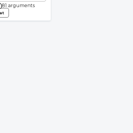
81 arguments
tat