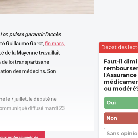
 l'on puisse garantir l'accès
puté Guillaume Garot,
fin mars,
Débat des lect
té de la Mayenne travaillait
 de loi transpartisane
Faut-il dimi
rembourse
allation des médecins. Son
l'Assurance
médicament
ou modéré
 le 7 juillet, le député ne
Oui
ommuniqué diffusé mardi 23
Non
Sans opinio