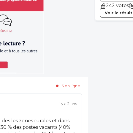
242 votes
Voir le résul
3 en ligne
il y a 2 ans
des les zones rurales et dans
ec 30 % des postes vacants (40%