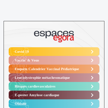
Covid 19
Vaccin’ & Vous
Enquête Calendrier Vaccinal Pédiatrique
Leucodystrophie métachromatique
Risques cardiovasculaires
E-poster Amylose cardiaque ​
Obésité ​