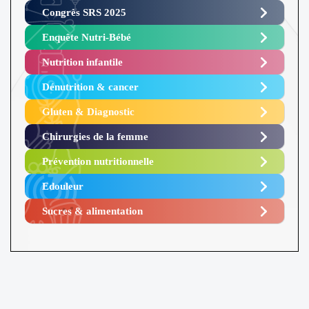
Congrès SRS 2025 ​
Enquête Nutri-Bébé ​
Nutrition infantile
Dénutrition & cancer
Gluten & Diagnostic
Chirurgies de la femme
Prévention nutritionnelle
Edouleur​
Sucres & alimentation​