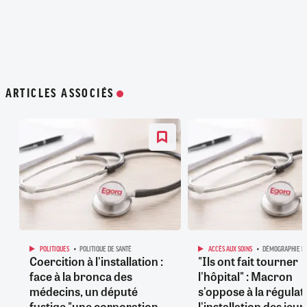
ARTICLES ASSOCIÉS
POLITIQUES
POLITIQUE DE SANTÉ
ACCÈS AUX SOINS
DÉMOGRAPHIE M
Coercition à l'installation :
"Ils ont fait tourner
face à la bronca des
l'hôpital" : Macron
médecins, un député
s'oppose à la régulat
fustige "une corporation
l'installation des jeu