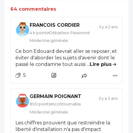
64 commentaires
FRANCOIS CORDIER
il y a 2 ans
4 k points
Débatteur Passionné
Médecine générale
Ce bon Edouard devrait aller se reposer, et
éviter d'aborder les sujets d'avenir dont le
passé le condamne tout aussi sévèrement
...
Lire plus
et définitivement que tous ses pairs de
5
droite ou de gauche. Mais c'est bien une
pathologie structurelle de classe
(politicienne) qui se manifeste là: parler
GERMAIN POIGNANT
très fort de ce qu'on sait n'avoir pas les
il y a 3 ans
moyens de faire en espérant que le
800 points
Incontournable
volume sonore produira quelque effet sur
Médecine générale
un environnement jugé hostile par pure
Les chiffres prouvent que restreindre la
méconnaissance. De l'incompétence
liberté d'installation n'a pas d'impact
crasse, on passe ici à l'usurpation