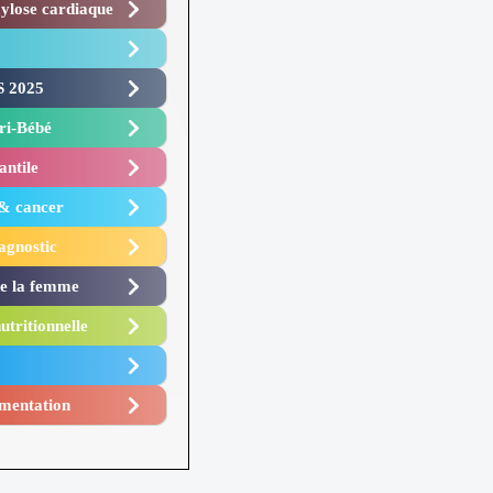
lose cardiaque ​
 2025 ​
i-Bébé ​
antile
 & cancer
agnostic
de la femme
utritionnelle
mentation​