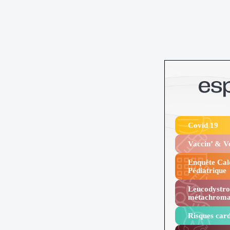
Covid 19
Vaccin’ & 
Enquête Cal
Pédiatrique
Leucodystro
métachroma
Risques card