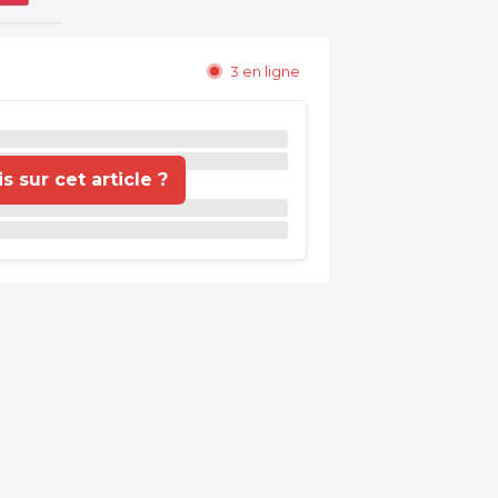
3 en ligne
 sur cet article ?