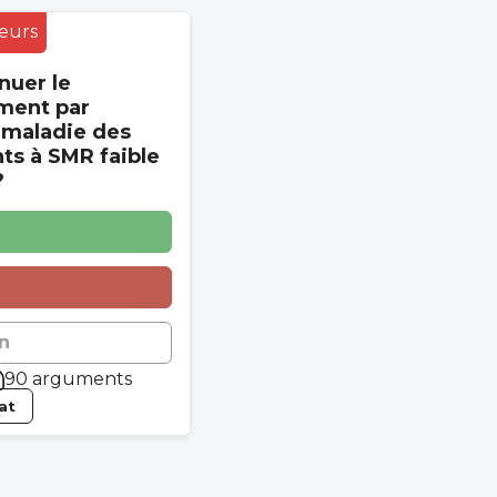
eurs
nuer le
ment par
 maladie des
s à SMR faible
?
n
90 arguments
tat