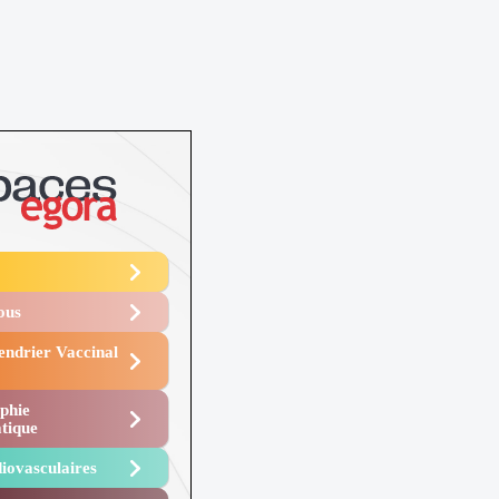
Vous
endrier Vaccinal
phie
tique
iovasculaires