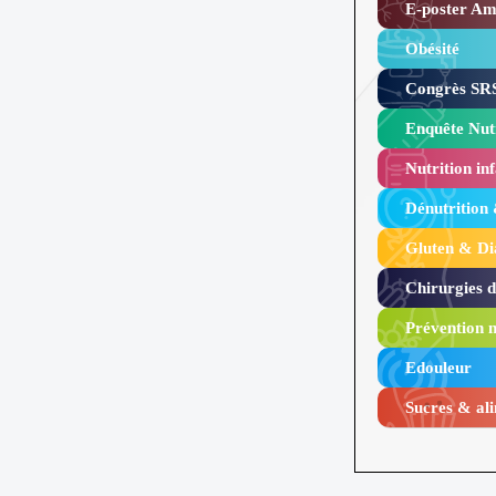
E-poster Amy
Obésité ​
Congrès SRS
Enquête Nutr
Nutrition inf
Dénutrition
Gluten & Di
Chirurgies 
Prévention n
Edouleur​
Sucres & ali