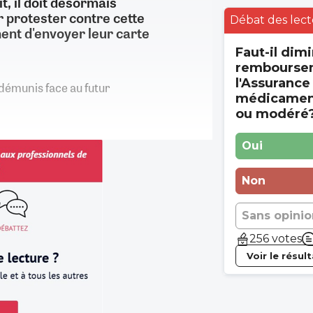
t, il doit désormais
 protester contre cette
Débat des lect
nent d'envoyer leur carte
Faut-il dimi
rembourse
l'Assurance
démunis face au futur
médicament
ou modéré
Oui
Non
Sans opinio
256 votes
Voir le résul