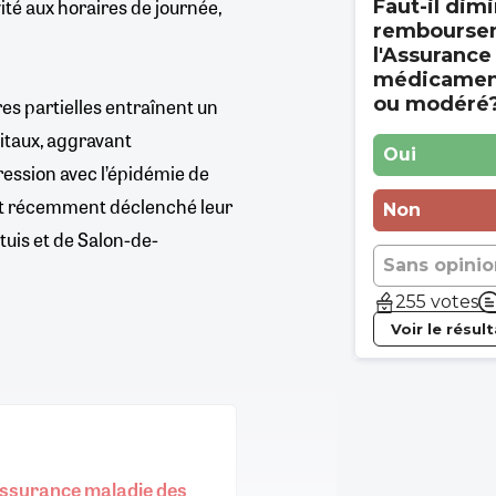
vité aux horaires de journée,
Faut-il dimi
rembourse
l'Assurance
médicament
ou modéré
es partielles entraînent un
pitaux, aggravant
Oui
ession avec l’épidémie de
nt récemment déclenché leur
Non
tuis et de Salon-de-
Sans opinio
255 votes
Voir le résul
'Assurance maladie des