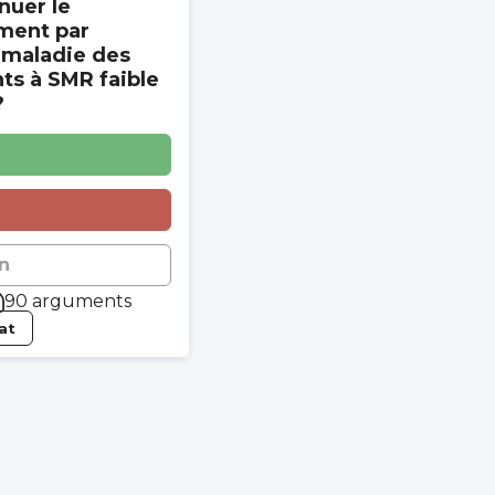
nuer le
ment par
 maladie des
s à SMR faible
?
n
90 arguments
tat