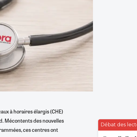
ux à horaires élargis (CHE)
nd. Mécontents des nouvelles
Débat des lect
grammées, ces centres ont