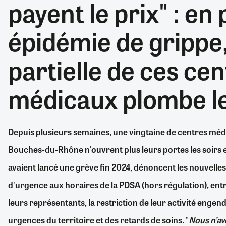
payent le prix" : en 
RETRAITE
RÉMUNÉRATION
04/08/2026
0
épidémie de grippe,
SANTÉ NUMÉRIQUE
SOCIÉTÉ
partielle de ces ce
VIE CONVENTIONNELLE
TOUT VOIR
médicaux plombe l
Depuis plusieurs semaines, une vingtaine de centres médi
Bouches-du-Rhône n'ouvrent plus leurs portes les soirs e
avaient lancé une grève fin 2024, dénoncent les nouvelle
d'urgence aux horaires de la PDSA (hors régulation), en
leurs représentants, la restriction de leur activité engen
urgences du territoire et des retards de soins. "
Nous n’av