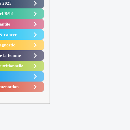
 2025 ​
i-Bébé ​
antile
 & cancer
agnostic
de la femme
utritionnelle
mentation​