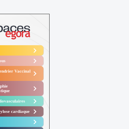
Vous
endrier Vaccinal
phie
tique
iovasculaires
lose cardiaque ​