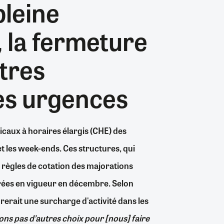
pleine
26/07/2026
19/07/2026
0
0
24/07/2026
07/08/2026
07/08/2026
06/08/2026
30/06/2026
07/08/2026
06/08/2026
04/08/2026
0
2
0
8
0
1
0
0
 la fermeture
ntres
es urgences
caux à horaires élargis (CHE) des
t les week-ends. Ces structures, qui
s règles de cotation des majorations
trées en vigueur en décembre. Selon
drerait une surcharge d'activité dans les
ons pas d’autres choix pour [nous] faire