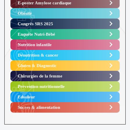
E-poster Amylose cardiaque ​
Obésité ​
Congrès SRS 2025 ​
Enquête Nutri-Bébé ​
Nutrition infantile
Dénutrition & cancer
Gluten & Diagnostic
Chirurgies de la femme
Prévention nutritionnelle
Edouleur​
Sucres & alimentation​