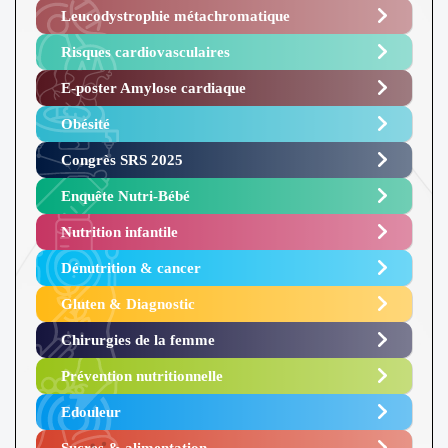
Leucodystrophie métachromatique
Risques cardiovasculaires
E-poster Amylose cardiaque ​
Obésité ​
Congrès SRS 2025 ​
Enquête Nutri-Bébé ​
Nutrition infantile
Dénutrition & cancer
Gluten & Diagnostic
Chirurgies de la femme
Prévention nutritionnelle
Edouleur​
Sucres & alimentation​