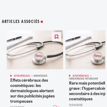
ARTICLES ASSOCIÉS
ACTUS MÉDICALES
DERMATOLOGIE
ACTUS MÉDICALES
Effets cérébraux des
ENDOCRINOLOGIE-MÉTABOLISME
Rare mais potentiel
cosmétiques : les
grave : l’hypercalcé
dermatologues alertent
secondaire à des inje
sur des publicités jugées
cosmétiques
trompeuses
11/04/2018