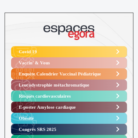
Covid 19
Vaccin’ & Vous
Enquête Calendrier Vaccinal Pédiatrique
Leucodystrophie métachromatique
Risques cardiovasculaires
E-poster Amylose cardiaque ​
Obésité ​
Congrès SRS 2025 ​