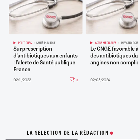
POLITIQUES
SANTÉ PUBLIQUE
ACTUS MÉDICALES
INFECTIOLOGIE
Surprescription
Le CNGE favorable à l
d'antibiotiques aux enfants
des antibiotiques dan
: l'alerte de Santé publique
angines non compli
France
02/11/2022
02/05/2024
0
LA SÉLECTION DE LA RÉDACTION