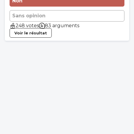
Non
Sans opinion
248 votes
83 arguments
Voir le résultat