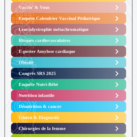
Vaccin’ & Vous
Enquête Calendrier Vaccinal Pédiatrique
Leucodystrophie métachromatique
Risques cardiovasculaires
E-poster Amylose cardiaque ​
Obésité ​
Congrès SRS 2025 ​
Enquête Nutri-Bébé ​
Nutrition infantile
Dénutrition & cancer
Gluten & Diagnostic
Chirurgies de la femme