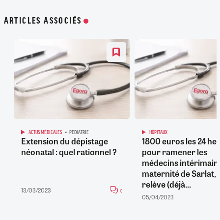
ARTICLES ASSOCIÉS
ACTUS MÉDICALES
PÉDIATRIE
HÔPITAUX
Extension du dépistage
1800 euros les 24 heu
néonatal : quel rationnel ?
pour ramener les
médecins intérimaire
maternité de Sarlat, 
relève (déjà...
13/03/2023
0
05/04/2023