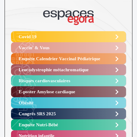
Covid 19
Vaccin’ & Vous
Enquête Calendrier Vaccinal Pédiatrique
Leucodystrophie métachromatique
Risques cardiovasculaires
E-poster Amylose cardiaque ​
Obésité ​
Congrès SRS 2025 ​
Enquête Nutri-Bébé ​
Nutrition infantile