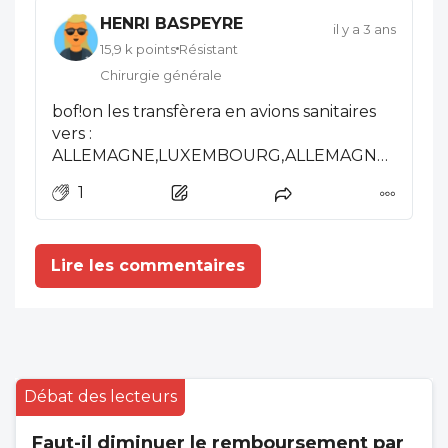
HENRI BASPEYRE
il y a 3 ans
15,9 k points
Résistant
Chirurgie générale
bof!on les transfèrera en avions sanitaires
vers :
ALLEMAGNE,LUXEMBOURG,ALLEMAGNE,SUISSE,
les transferts sanitaires du temps du
1
COVID!
Lire les commentaires
Débat des lecteurs
Faut-il diminuer le remboursement par