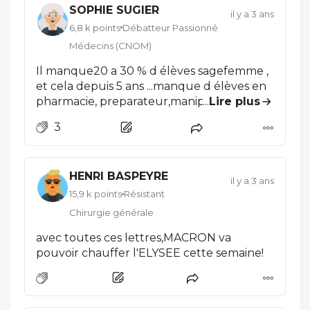
SOPHIE SUGIER
il y a 3 ans
6,8 k points
Débatteur Passionné
Médecins (CNOM)
Il manque20 a 30 % d élèves sagefemme ,
et cela depuis 5 ans ...manque d élèves en
pharmacie, preparateur,manip radio ,
...
Lire plus
infirmier ambulancier etc.le monde de la
3
santé ne fait pas rêver, études prenantes ,
paye insuffisante, surtout vu l etat d
education des gens , et la je parle de
HENRI BASPEYRE
politesse et respect .ah aussi , le nombre
il y a 3 ans
de pompier volontaire a chuté de 25 a 38%
15,9 k points
Résistant
, que ce soit en rural et en ville , malgré l
Chirurgie générale
incorporation croissant de femmes .
avec toutes ces lettres,MACRON va
pouvoir chauffer l'ELYSEE cette semaine!