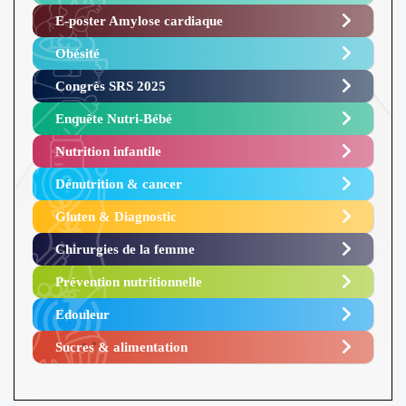
E-poster Amylose cardiaque ​
Obésité ​
Congrès SRS 2025 ​
Enquête Nutri-Bébé ​
Nutrition infantile
Dénutrition & cancer
Gluten & Diagnostic
Chirurgies de la femme
Prévention nutritionnelle
Edouleur​
Sucres & alimentation​