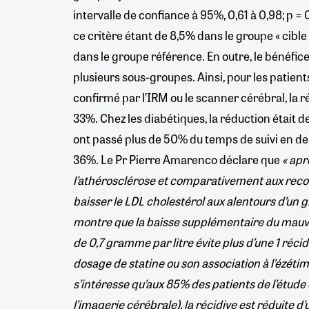
intervalle de confiance à 95%, 0,61 à 0,98; p = 
ce critère étant de 8,5% dans le groupe « cible
dans le groupe référence. En outre, le bénéfic
plusieurs sous-groupes. Ainsi, pour les patient
confirmé par l’IRM ou le scanner cérébral, la r
33%. Chez les diabétiques, la réduction était d
ont passé plus de 50% du temps de suivi en des
36%. Le Pr Pierre Amarenco déclare que
« apr
l’athérosclérose et comparativement aux rec
baisser le LDL cholestérol aux alentours d’un 
montre que la baisse supplémentaire du mauva
de 0,7 gramme par litre évite plus d’une 1 récidi
dosage de statine ou son association à l’ézétimi
s’intéresse qu’aux 85% des patients de l’étude 
l’imagerie cérébrale), la récidive est réduite d’