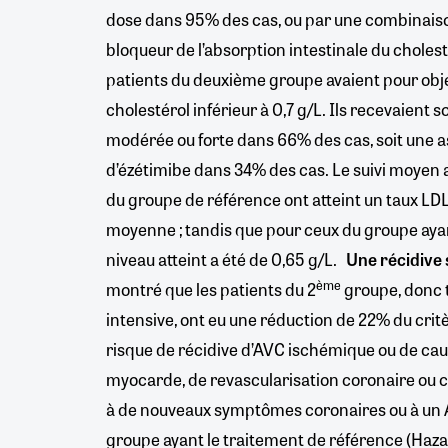
dose dans 95% des cas, ou par une combinaison
bloqueur de l’absorption intestinale du choles
patients du deuxième groupe avaient pour obje
cholestérol inférieur à 0,7 g/L. Ils recevaient s
modérée ou forte dans 66% des cas, soit une as
d’ézétimibe dans 34% des cas. Le suivi moyen a 
du groupe de référence ont atteint un taux LDL
moyenne ; tandis que pour ceux du groupe ayant 
niveau atteint a été de 0,65 g/L.
Une récidive 
ème
montré que les patients du 2
groupe, donc t
intensive, ont eu une réduction de 22% du critèr
risque de récidive d’AVC ischémique ou de cau
myocarde, de revascularisation coronaire ou c
à de nouveaux symptômes coronaires ou à un 
groupe ayant le traitement de référence (Hazard