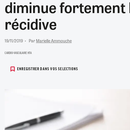
diminue fortement 
RETRAITE
RÉMUNÉRATION
04/08/2026
0
récidive
SANTÉ NUMÉRIQUE
SOCIÉTÉ
VIE CONVENTIONNELLE
19/11/2019
Par
Marielle Ammouche
TOUT VOIR
CARDIO-VASCULAIRE HTA
ENREGISTRER DANS VOS SELECTIONS