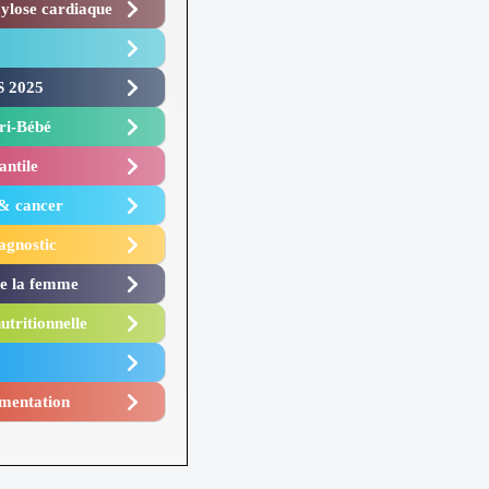
lose cardiaque ​
 2025 ​
i-Bébé ​
antile
 & cancer
agnostic
de la femme
utritionnelle
mentation​