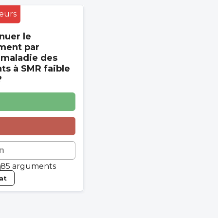
eurs
nuer le
ment par
 maladie des
s à SMR faible
?
n
85 arguments
tat