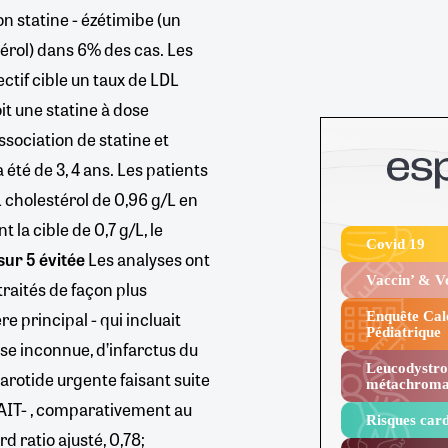
 statine - ézétimibe (un
térol) dans 6% des cas. Les
ctif cible un taux de LDL
oit une statine à dose
sociation de statine et
été de 3, 4 ans. Les patients
 cholestérol de 0,96 g/L en
la cible de 0,7 g/L, le
Covid 19
sur 5 évitée
Les analyses ont
Vaccin’ & 
raités de façon plus
e principal - qui incluait
Enquête Cal
Pédiatrique
se inconnue, d’infarctus du
Leucodystro
arotide urgente faisant suite
métachroma
AIT- , comparativement au
Risques card
 ratio ajusté, 0,78;