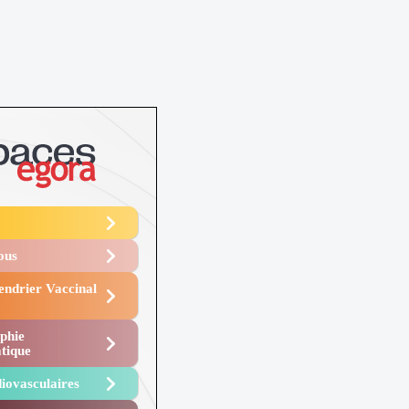
Vous
endrier Vaccinal
phie
tique
iovasculaires