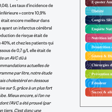
E-poster Amy
0,04). Les taux d’incidence de
Obésité ​
 inférieure » contre 10,9%
e était encore meilleur dans
Congrès SRS
s ayant un infarctus cérébral
Enquête Nutr
éduction de risque était de
Nutrition inf
e 40%, et chez les patients qui
Dénutrition
sous de 0,7 g/L elle était de
Gluten & Di
ès un AVC dû à
ommandations actuelles de
Chirurgies 
gramme par litre, notre étude
Prévention n
is cholestérol en dessous
Edouleur​
ve sur 5, grâce à un plus fort
Sucres & ali
be. Mieux encore, si l’on ne
dont l’AVC a été prouvé (par
un tiers. C’est donc une