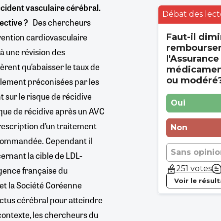
cident vasculaire cérébral.
Débat des lect
ctive ?
Des chercheurs
vention cardiovasculaire
Faut-il dimi
rembourse
 à une révision des
l'Assurance
èrent qu’abaisser le taux de
médicament
ou modéré
lement préconisées par les
 sur le risque de récidive
Oui
sque de récidive après un AVC
prescription d’un traitement
Non
commandée. Cependant il
Sans opinio
ernant la cible de LDL-
251 votes
Agence française du
Voir le résul
et la Société Coréenne
rctus cérébral pour atteindre
 contexte, les chercheurs du