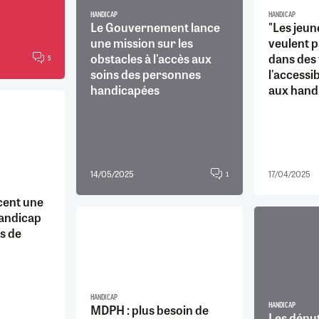
HANDICAP
HANDICAP
Le Gouvernement lance
"Les jeu
une mission sur les
veulent p
obstacles à l'accès aux
dans des 
5
soins des personnes
l'accessi
handicapées
aux handi
14/05/2025
17/04/2025
1
cent une
handicap
s de
HANDICAP
MDPH : plus besoin de
HANDICAP
Les dépu