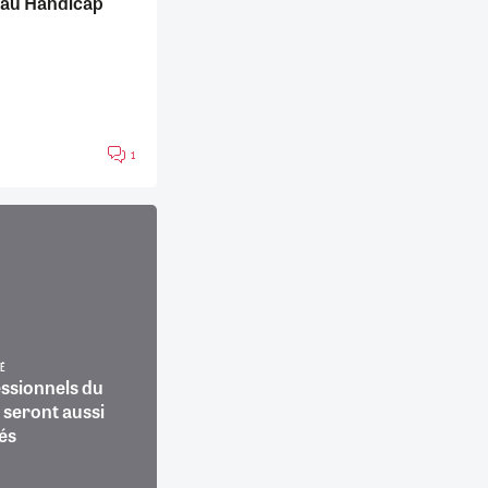
au Handicap
1
TÉ
essionnels du
 seront aussi
és