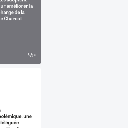
our améliorer la
charge de la
de Charcot
0
TÉ
 polémique, une
 déléguée