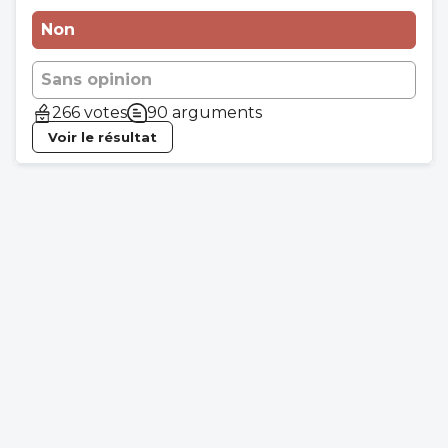
Non
Sans opinion
266 votes
90 arguments
Voir le résultat