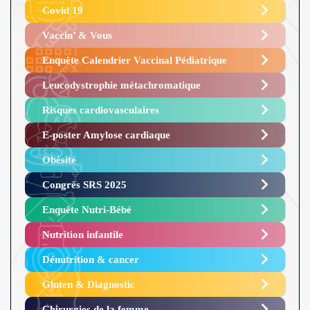
Covid 19
Vaccin’ & Vous
Enquête Calendrier Vaccinal Pédiatrique
Leucodystrophie métachromatique
Risques cardiovasculaires
E-poster Amylose cardiaque ​
Obésité ​
Congrès SRS 2025 ​
Enquête Nutri-Bébé ​
Nutrition infantile
Dénutrition & cancer
Gluten & Diagnostic
Chirurgies de la femme