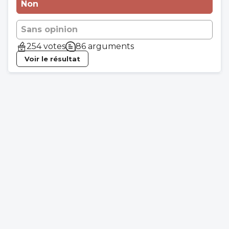
Non
Sans opinion
254 votes
86 arguments
Voir le résultat