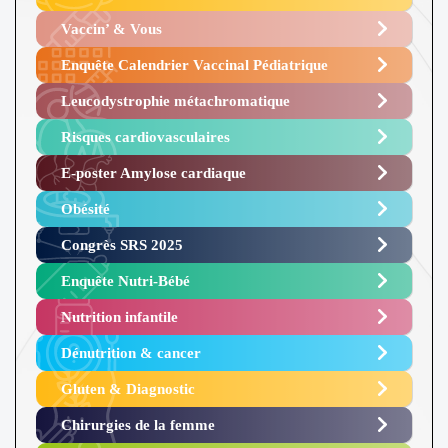
Vaccin’ & Vous
Enquête Calendrier Vaccinal Pédiatrique
Leucodystrophie métachromatique
Risques cardiovasculaires
E-poster Amylose cardiaque ​
Obésité ​
Congrès SRS 2025 ​
Enquête Nutri-Bébé ​
Nutrition infantile
Dénutrition & cancer
Gluten & Diagnostic
Chirurgies de la femme