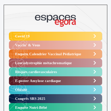
Covid 19
Vaccin’ & Vous
Enquête Calendrier Vaccinal Pédiatrique
Leucodystrophie métachromatique
Risques cardiovasculaires
E-poster Amylose cardiaque ​
Obésité ​
Congrès SRS 2025 ​
Enquête Nutri-Bébé ​