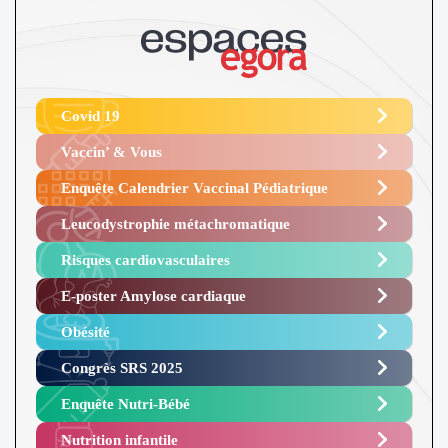
Covid 19
Vaccin’ & Vous
Enquête Calendrier Vaccinal Pédiatrique
Leucodystrophie métachromatique
Risques cardiovasculaires
E-poster Amylose cardiaque ​
Obésité ​
Congrès SRS 2025 ​
Enquête Nutri-Bébé ​
Nutrition infantile