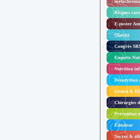
métachroma
Risques card
E-poster Amy
Obésité ​
Congrès SRS
Enquête Nutr
Nutrition inf
Dénutrition
Gluten & Di
Chirurgies 
Prévention n
Edouleur​
Sucres & ali