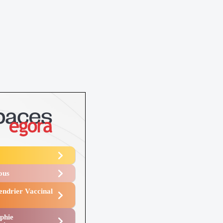
Vous
endrier Vaccinal
phie