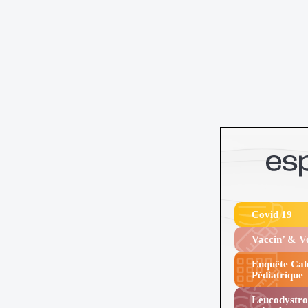
Covid 19
Vaccin’ & 
Enquête Cal
Pédiatrique
Leucodystro