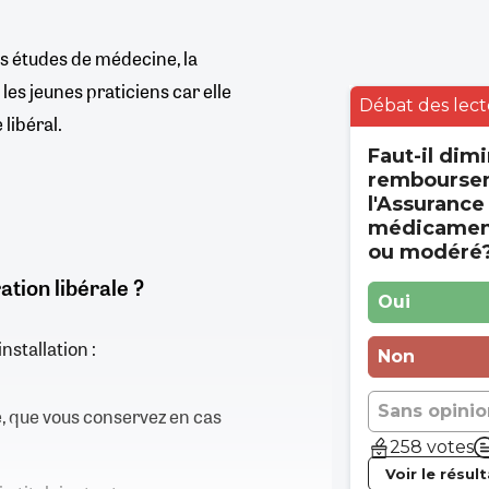
s études de médecine, la
les jeunes praticiens car elle
Débat des lect
libéral.
Faut-il dimi
rembourse
l'Assurance
médicament
ou modéré
ation libérale ?
Oui
nstallation :
Non
Sans opinio
, que vous conservez en cas
258 votes
Voir le résul