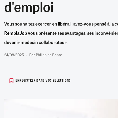
d'emploi
RETRAITE
RÉMUNÉRATION
04/08/2026
0
SANTÉ NUMÉRIQUE
Vous souhaitez exercer en libéral : avez-vous pensé à la 
SOCIÉTÉ
RemplaJob
vous présente ses avantages, ses inconvénien
VIE CONVENTIONNELLE
TOUT VOIR
devenir médecin collaborateur.
24/08/2025
Par
Philippine Bonte
ENREGISTRER DANS VOS SELECTIONS