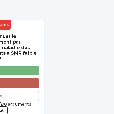
eurs
nuer le
ment par
 maladie des
s à SMR faible
?
n
90 arguments
tat