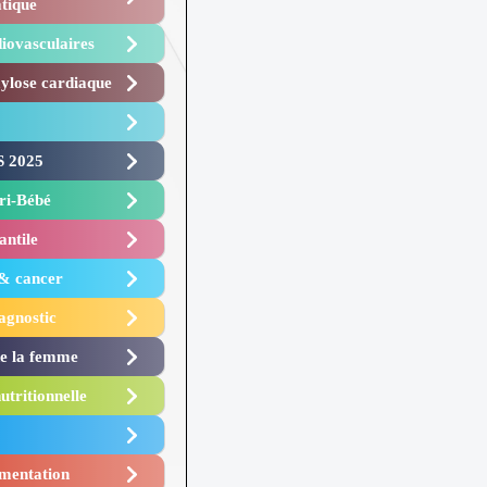
tique
iovasculaires
lose cardiaque ​
 2025 ​
i-Bébé ​
antile
 & cancer
agnostic
de la femme
utritionnelle
mentation​