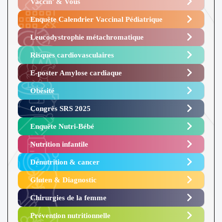
Vaccin’ & Vous
Enquête Calendrier Vaccinal Pédiatrique
Leucodystrophie métachromatique
Risques cardiovasculaires
E-poster Amylose cardiaque ​
Obésité ​
Congrès SRS 2025 ​
Enquête Nutri-Bébé ​
Nutrition infantile
Dénutrition & cancer
Gluten & Diagnostic
Chirurgies de la femme
Prévention nutritionnelle